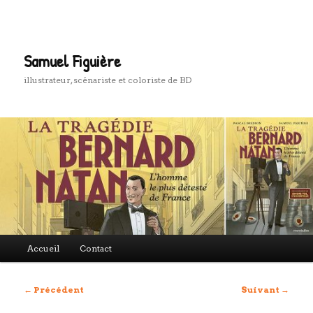
Aller
au
Rech
contenu
principal
Samuel Figuière
illustrateur, scénariste et coloriste de BD
Menu
Accueil
Contact
principal
Navigation
←
Précédent
Suivant
→
des