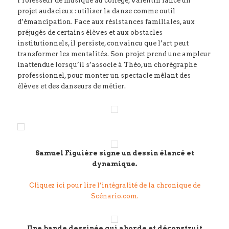
Professeur de musique au collège, Valentin lance un
projet audacieux : utiliser la danse comme outil
d’émancipation. Face aux résistances familiales, aux
préjugés de certains élèves et aux obstacles
institutionnels, il persiste, convaincu que l’art peut
transformer les mentalités. Son projet prend une ampleur
inattendue lorsqu’il s’associe à Théo, un chorégraphe
professionnel, pour monter un spectacle mêlant des
élèves et des danseurs de métier.
Samuel Figuière signe un dessin élancé et
dynamique.
Cliquez ici pour lire l’intégralité de la chronique de
Scénario.com.
Une bande dessinée qui aborde et déconstruit