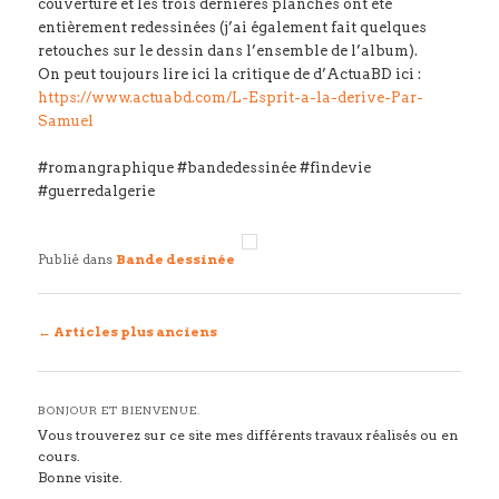
couverture et les trois dernières planches ont été
entièrement redessinées (j’ai également fait quelques
retouches sur le dessin dans l’ensemble de l’album).
On peut toujours lire ici la critique de d’ActuaBD ici :
https://www.actuabd.com/L-Esprit-a-la-derive-Par-
Samuel
#romangraphique #bandedessinée #findevie
#guerredalgerie
Publié dans
Bande dessinée
Navigation
←
Articles plus anciens
des
articles
BONJOUR ET BIENVENUE.
Vous trouverez sur ce site mes différents travaux réalisés ou en
cours.
Bonne visite.