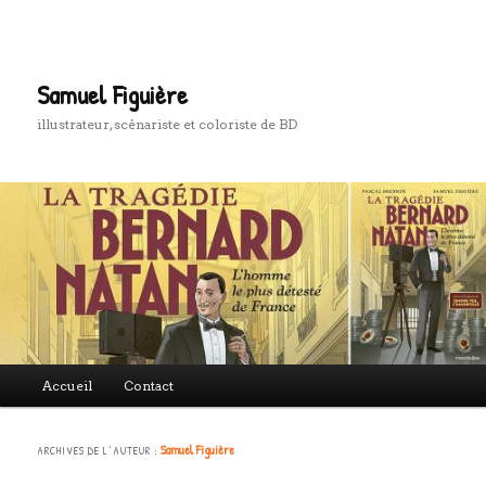
Aller
Aller
au
au
Rech
contenu
contenu
principal
secondaire
Samuel Figuière
illustrateur, scénariste et coloriste de BD
Menu
Accueil
Contact
principal
Samuel Figuière
ARCHIVES DE L’AUTEUR :