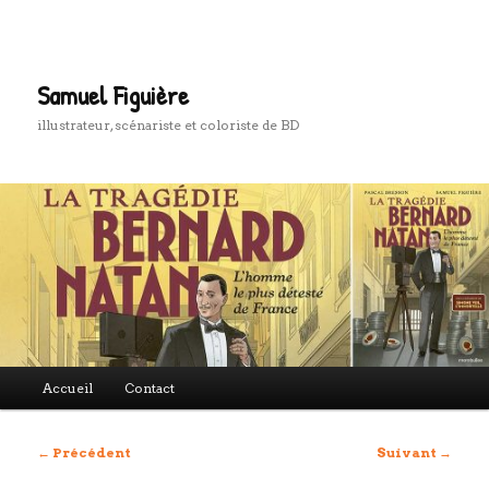
Aller
au
Rech
contenu
principal
Samuel Figuière
illustrateur, scénariste et coloriste de BD
Menu
Accueil
Contact
principal
Navigation
←
Précédent
Suivant
→
des