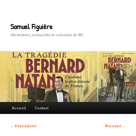
Aller
au
Rech
contenu
principal
Samuel Figuière
illustrateur, scénariste et coloriste de BD
Menu
Accueil
Contact
principal
Navigation
←
Précédent
Suivant
→
des