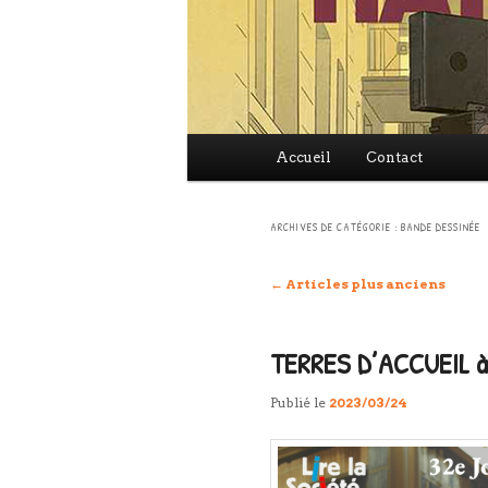
Menu
Accueil
Contact
principal
ARCHIVES DE CATÉGORIE :
BANDE DESSINÉE
Navigation
←
Articles plus anciens
des
articles
TERRES D’ACCUEIL à 
Publié le
2023/03/24