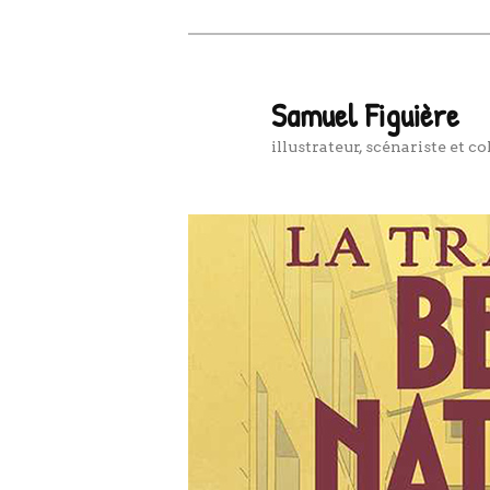
Aller
Aller
au
au
contenu
contenu
Samuel Figuière
principal
secondaire
illustrateur, scénariste et co