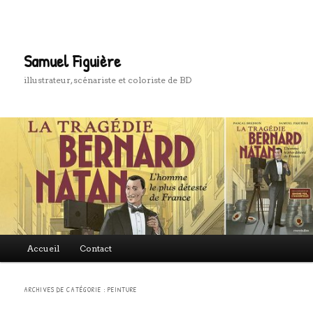
Aller
Aller
au
au
Rech
contenu
contenu
principal
secondaire
Samuel Figuière
illustrateur, scénariste et coloriste de BD
Menu
Accueil
Contact
principal
ARCHIVES DE CATÉGORIE :
PEINTURE