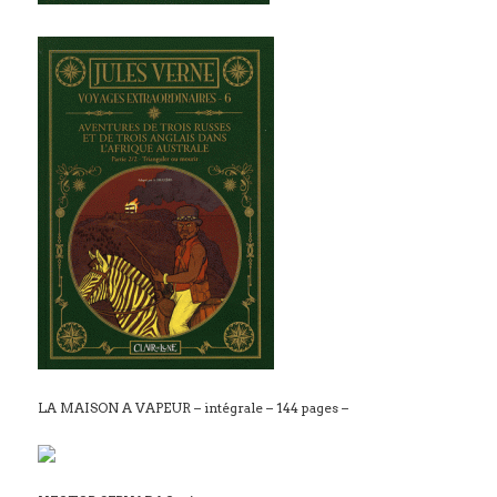
LA MAISON A VAPEUR – intégrale – 144 pages –